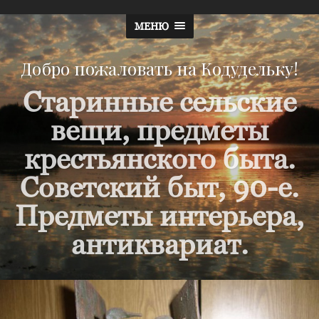
МЕНЮ
Добро пожаловать на Кодудельку!
Старинные сельские
вещи, предметы
крестьянского быта.
Советский быт, 90-е.
Предметы интерьера,
антиквариат.