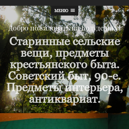
МЕНЮ
Добро пожаловать на Кодудельку!
Старинные сельские
вещи, предметы
крестьянского быта.
Советский быт, 90-е.
Предметы интерьера,
антиквариат.