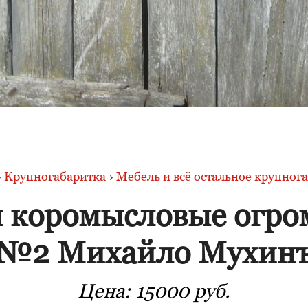
›
Крупногабаритка
›
Мебель и всё остальное крупног
 коромысловые огр
№2 Михайло Мухин
Цена:
15000 руб.