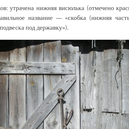
ов: утрачена нижняя висюлька (отмечено кра
авильное название — «скобка (нижняя час
«подвеска под державку»).