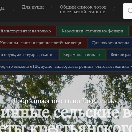
а.
Для души
Общий список лотов
по сельской старине
й инструмент и не только
Керосинки, старинные фонари
Корзины, лапти и прочие плетёные вещи
Для покоса и зерна
и обувь, аксессуары, ткани
Керамика и стекло
Всякое раз
 всё, что связано с ПК, аудио, видео, электроника, бытовая техника
Добро пожаловать на Кодудельку!
инные сельские 
еты крестьянского