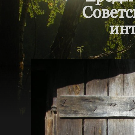
Советс
инт