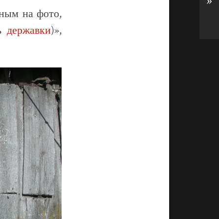
»
сным на фото,
ть
державки
)»,