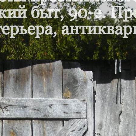
кий быт, 90-е. П
ерьера, антиквар