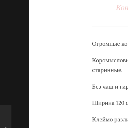
Кон
Огромные ко
Коромысловы
старинные.
Без чаш и ги
Ширина 120 см
Клеймо разл