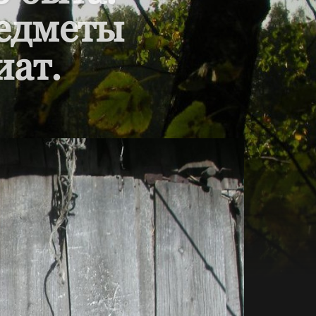
редметы
иат.