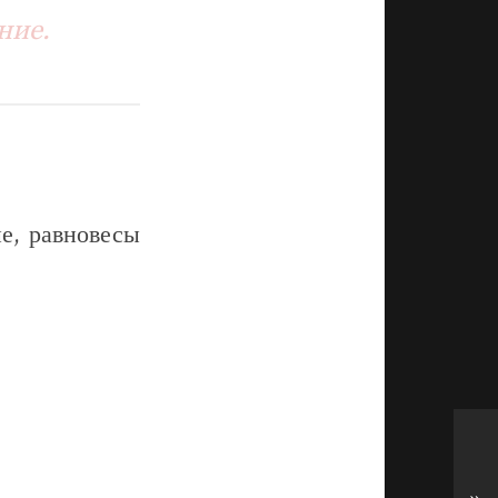
ние.
е, равновесы