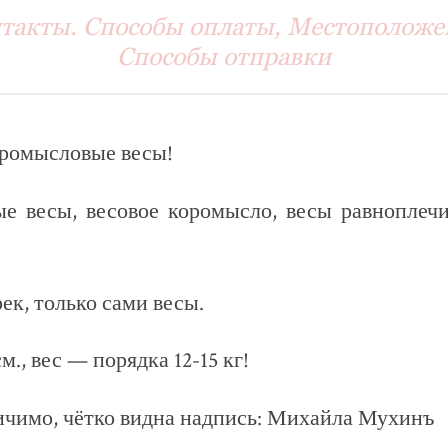
такты. Способы оплаты, Местоположе
Способы отправки
ромысловые весы!
е весы, весовое коромысло, весы равноплечи
рек, только сами весы.
., вес — порядка 12-15 кг!
ичимо, чётко видна надпись: Михайла Мухинъ