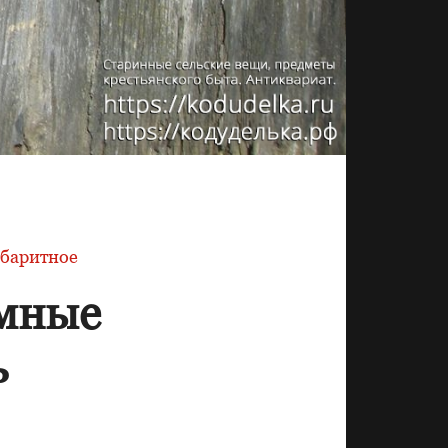
абаритное
омные
ъ