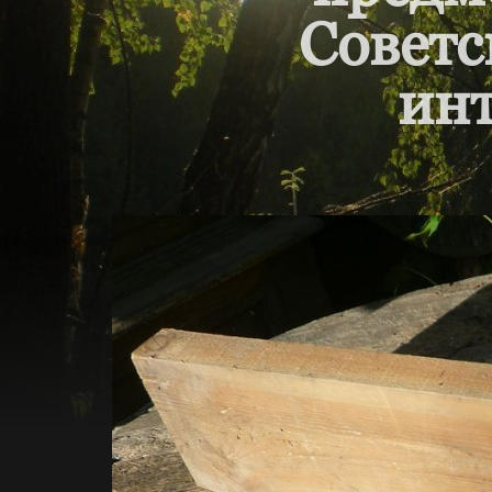
Советс
инт