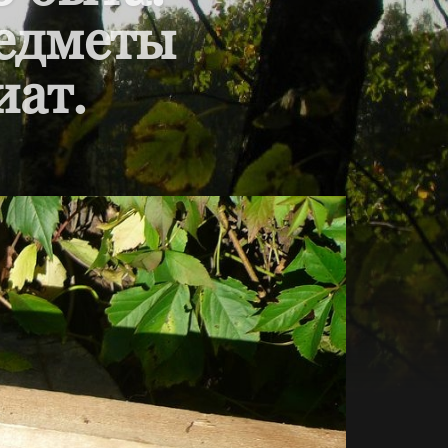
редметы
иат.