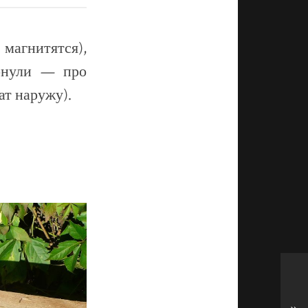
агнитятся),
тонули — про
ат наружу).