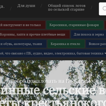
а.
Для души
Общий список лотов
по сельской старине
й инструмент и не только
Керосинки, старинные фонари
Корзины, лапти и прочие плетёные вещи
Для покоса и зерна
и обувь, аксессуары, ткани
Керамика и стекло
Всякое раз
 всё, что связано с ПК, аудио, видео, электроника, бытовая техника
Добро пожаловать на Кодудельку!
инные сельские 
еты крестьянского