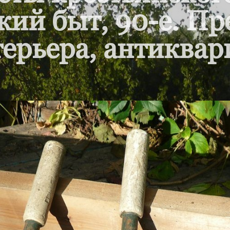
кий быт, 90-е. П
ерьера, антиквар