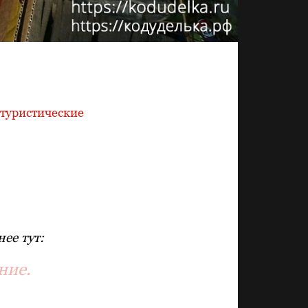
туристические
ее тут:
ние.