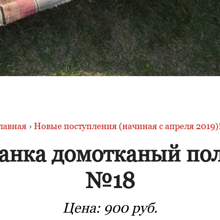
лавная
›
Новые поступления (начиная с апреля 2019)!
анка домотканый по
№18
Цена:
900 руб.