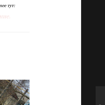
ее тут:
ние.