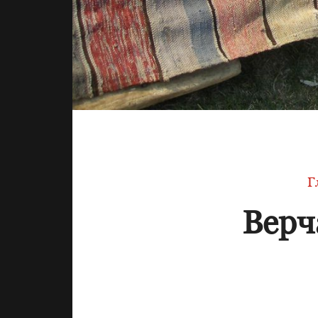
Г
Верч