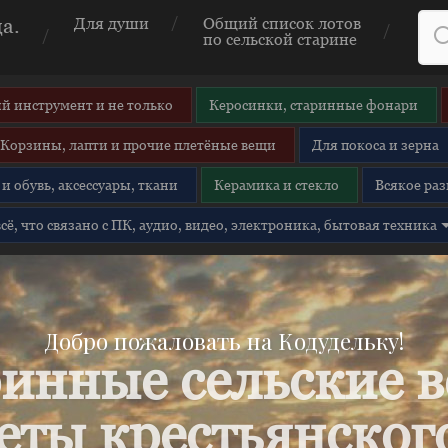
а.
Для души
Общий список лотов
по сельской старине
й инструмент и не только
Керосинки, старинные фонари
Корзины, лапти и прочие плетёные вещи
Для покоса и зерна
и обувь, аксессуары, ткани
Керамика и стекло
Всякое раз
 всё, что связано с ПК, аудио, видео, электроника, бытовая техника
Добро пожаловать на Кодудельку!
инные сельские 
еты крестьянского