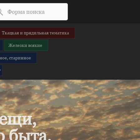
Ткацкая и прядильная тематика
Железки всякие
ное, старинное
вещи,
 быта.