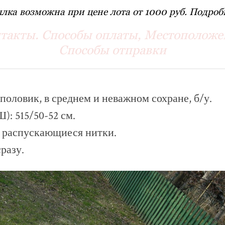
лка возможна при цене лота от 1000 руб. Подробн
такты. Способы оплаты, Местоположе
Способы отправки
оловик, в среднем и неважном сохране, б/у.
): 515/50-52 см.
и распускающиеся нитки.
разу.