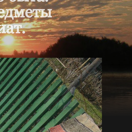
редметы
иат.