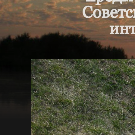
Советс
инт