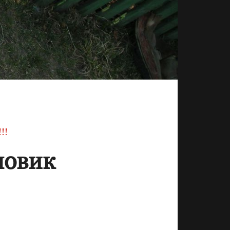
!!
ловик