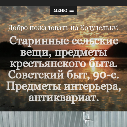
МЕНЮ
Добро пожаловать на Кодудельку!
Старинные сельские
вещи, предметы
крестьянского быта.
Советский быт, 90-е.
Предметы интерьера,
антиквариат.