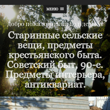
МЕНЮ
Добро пожаловать на Кодудельку!
Старинные сельские
вещи, предметы
крестьянского быта.
Советский быт, 90-е.
Предметы интерьера,
антиквариат.