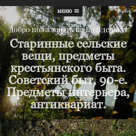
МЕНЮ
Добро пожаловать на Кодудельку!
Старинные сельские
вещи, предметы
крестьянского быта.
Советский быт, 90-е.
Предметы интерьера,
антиквариат.