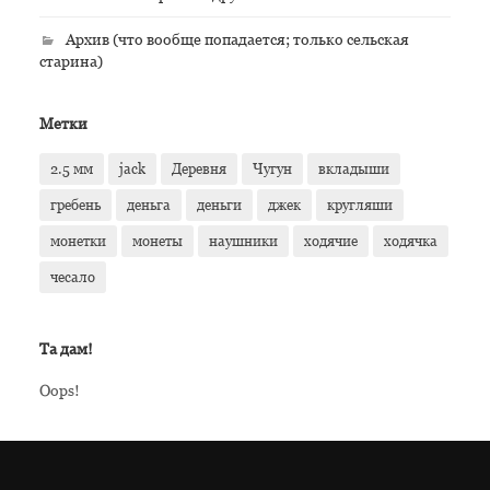
Архив (что вообще попадается; только сельская
старина)
Метки
2.5 мм
jack
Деревня
Чугун
вкладыши
гребень
деньга
деньги
джек
кругляши
монетки
монеты
наушники
ходячие
ходячка
чесало
Та дам!
Oops!