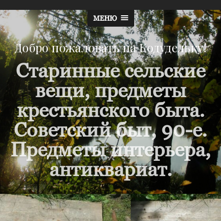
МЕНЮ
Добро пожаловать на Кодудельку!
Старинные сельские
вещи, предметы
крестьянского быта.
Советский быт, 90-е.
Предметы интерьера,
антиквариат.