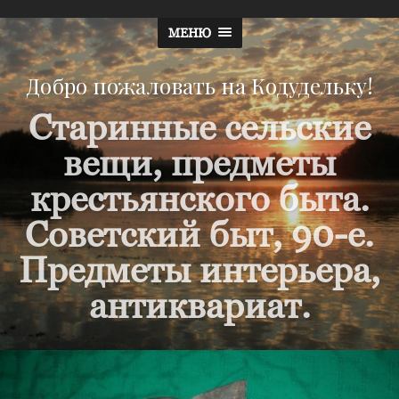
МЕНЮ
Добро пожаловать на Кодудельку!
Старинные сельские
вещи, предметы
крестьянского быта.
Советский быт, 90-е.
Предметы интерьера,
антиквариат.