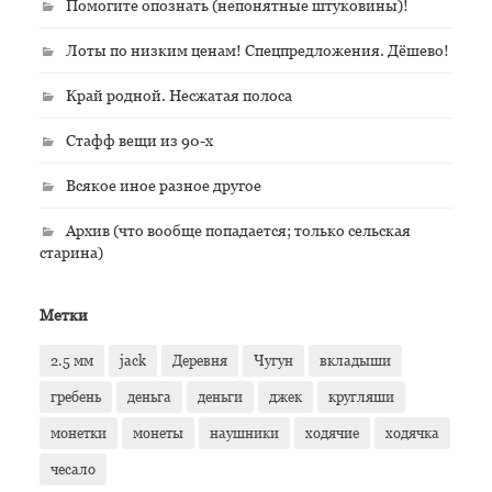
Помогите опознать (непонятные штуковины)!
Лоты по низким ценам! Спецпредложения. Дёшево!
Край родной. Несжатая полоса
Стафф вещи из 90-х
Всякое иное разное другое
Архив (что вообще попадается; только сельская
старина)
Метки
2.5 мм
jack
Деревня
Чугун
вкладыши
гребень
деньга
деньги
джек
кругляши
монетки
монеты
наушники
ходячие
ходячка
чесало