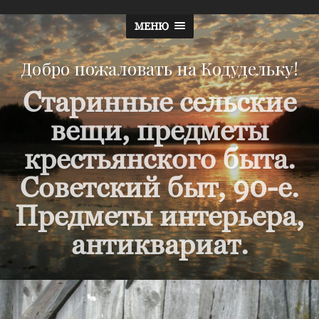
МЕНЮ
Добро пожаловать на Кодудельку!
Старинные сельские
вещи, предметы
крестьянского быта.
Советский быт, 90-е.
Предметы интерьера,
антиквариат.