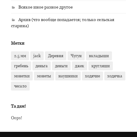
Всякое иное разное другое
Архив (что вообще попадается; только сельская
старина)
Метки
2.5 мм
jack
Деревня
Чугун
вкладыши
гребень
деньга
деньги
джек
кругляши
монетки
монеты
наушники
ходячие
ходячка
чесало
Та дам!
Oops!