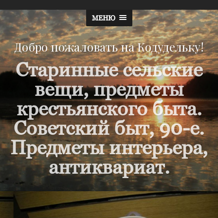
МЕНЮ
Добро пожаловать на Кодудельку!
Старинные сельские
вещи, предметы
крестьянского быта.
Советский быт, 90-е.
Предметы интерьера,
антиквариат.