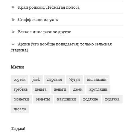
Край родной. Несжатая полоса
Стафф вещи из 90-х
Всякое иное разное другое
Архив (что вообще попадается; только сельская
старина)
Метки
2.5 мм
jack
Деревня
Чугун
вкладыши
гребень
деньга
деньги
джек
кругляши
монетки
монеты
наушники
ходячие
ходячка
чесало
Та дам!