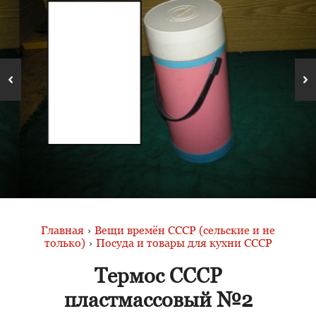
Главная
›
Вещи времён СССР (сельские и не
только)
›
Посуда и товары для кухни СССР
Термос СССР
пластмассовый №2