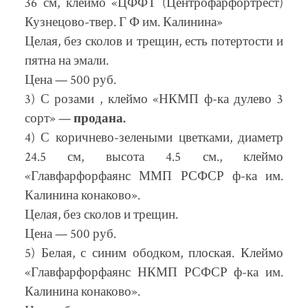
36 см, клеймо «ЦФФТ (Центрофарфортрест)
Кузнецово-твер. Г Ф им. Калинина»
Целая, без сколов и трещин, есть потертости и
пятна на эмали.
Цена — 500 руб.
3) С розами , клеймо «НКМП ф-ка дулево 3
сорт» —
продана.
4) С коричнево-зелеными цветками, диаметр
24.5 см, высота 4.5 см., клеймо
«Главфарфорфаянс ММП РСФСР ф-ка им.
Калинина конаково».
Целая, без сколов и трещин.
Цена — 500 руб.
5) Белая, с синим ободком, плоская. Клеймо
«Главфарфорфаянс НКМП РСФСР ф-ка им.
Калинина конаково».