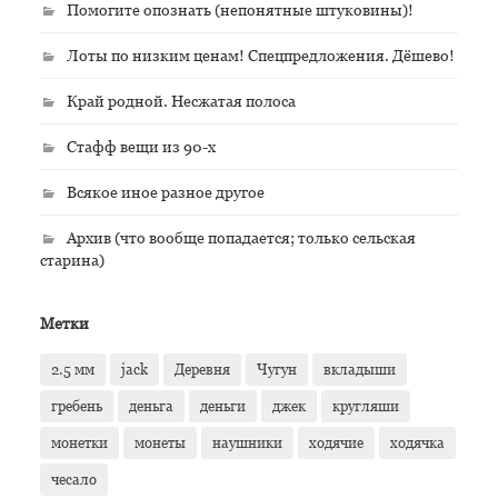
Помогите опознать (непонятные штуковины)!
Лоты по низким ценам! Спецпредложения. Дёшево!
Край родной. Несжатая полоса
Стафф вещи из 90-х
Всякое иное разное другое
Архив (что вообще попадается; только сельская
старина)
Метки
2.5 мм
jack
Деревня
Чугун
вкладыши
гребень
деньга
деньги
джек
кругляши
монетки
монеты
наушники
ходячие
ходячка
чесало