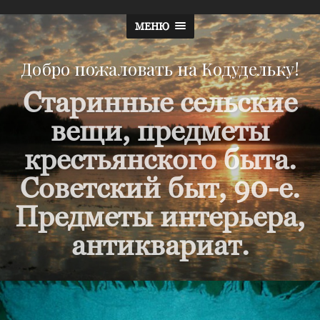
МЕНЮ
Добро пожаловать на Кодудельку!
Старинные сельские
вещи, предметы
крестьянского быта.
Советский быт, 90-е.
Предметы интерьера,
антиквариат.