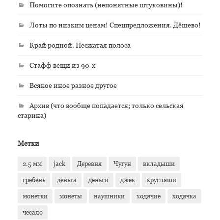
Помогите опознать (непонятные штуковины)!
Лоты по низким ценам! Спецпредложения. Дёшево!
Край родной. Несжатая полоса
Стафф вещи из 90-х
Всякое иное разное другое
Архив (что вообще попадается; только сельская
старина)
Метки
2.5 мм
jack
Деревня
Чугун
вкладыши
гребень
деньга
деньги
джек
кругляши
монетки
монеты
наушники
ходячие
ходячка
чесало