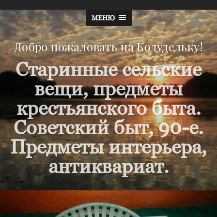
МЕНЮ
Добро пожаловать на Кодудельку!
Старинные сельские
вещи, предметы
крестьянского быта.
Советский быт, 90-е.
Предметы интерьера,
антиквариат.