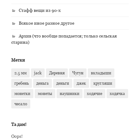
Стафф вещи из 90-х
Всякое иное разное другое
Архив (что вообще попадается; только сельская
старина)
Метки
2.5 мм
jack
Деревня
Чугун
вкладыши
гребень
деньга
деньги
джек
кругляши
монетки
монеты
наушники
ходячие
ходячка
чесало
Та дам!
Oops!