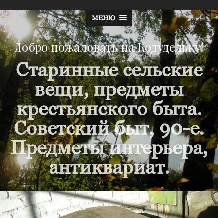
МЕНЮ
Добро пожаловать на Кодудельку!
Старинные сельские
вещи, предметы
крестьянского быта.
Советский быт, 90-е.
Предметы интерьера,
антиквариат.