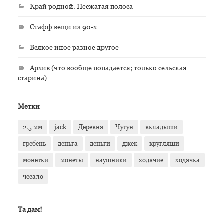
Край родной. Несжатая полоса
Стафф вещи из 90-х
Всякое иное разное другое
Архив (что вообще попадается; только сельская
старина)
Метки
2.5 мм
jack
Деревня
Чугун
вкладыши
гребень
деньга
деньги
джек
кругляши
монетки
монеты
наушники
ходячие
ходячка
чесало
Та дам!