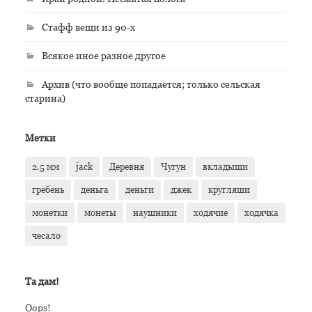
Стафф вещи из 90-х
Всякое иное разное другое
Архив (что вообще попадается; только сельская
старина)
Метки
2.5 мм
jack
Деревня
Чугун
вкладыши
гребень
деньга
деньги
джек
кругляши
монетки
монеты
наушники
ходячие
ходячка
чесало
Та дам!
Oops!