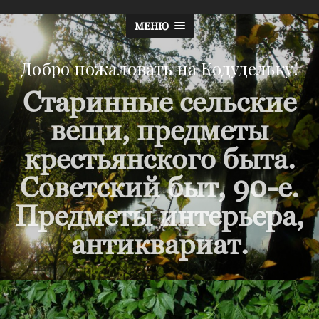
МЕНЮ
Добро пожаловать на Кодудельку!
Старинные сельские
вещи, предметы
крестьянского быта.
Советский быт, 90-е.
Предметы интерьера,
антиквариат.