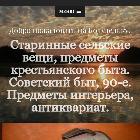
МЕНЮ
Добро пожаловать на Кодудельку!
Старинные сельские
вещи, предметы
крестьянского быта.
Советский быт, 90-е.
Предметы интерьера,
антиквариат.