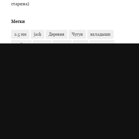
старина)
Метки
2.5 мм
jack
Деревня
Чугун
вкладыши
гребень
деньга
деньги
джек
кругляши
монетки
монеты
наушники
ходячие
ходячка
чесало
Та дам!
Oops!
© 2026