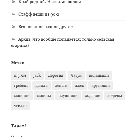
Край родной. Несжатая полоса
Стафф вещи из 90-х
Всякое иное разное другое
Архив (что вообще попадается; только сельская
старина)
Метки
2.5 мм
jack
Деревня
Чугун
вкладыши
гребень
деньга
деньги
джек
кругляши
монетки
монеты
наушники
ходячие
ходячка
чесало
Та дам!