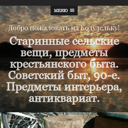
МЕНЮ
Добро пожаловать на Кодудельку!
Старинные сельские
вещи, предметы
крестьянского быта.
Советский быт, 90-е.
Предметы интерьера,
антиквариат.