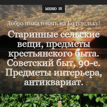
МЕНЮ
Добро пожаловать на Кодудельку!
Старинные сельские
вещи, предметы
крестьянского быта.
Советский быт, 90-е.
Предметы интерьера,
антиквариат.