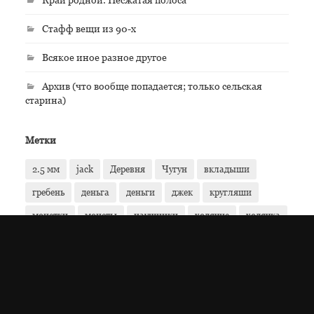
Стафф вещи из 90-х
Всякое иное разное другое
Архив (что вообще попадается; только сельская
старина)
Метки
2.5 мм
jack
Деревня
Чугун
вкладыши
гребень
деньга
деньги
джек
кругляши
монетки
монеты
наушники
ходячие
ходячка
чесало
Та дам!
Oops!