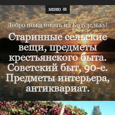
МЕНЮ
Добро пожаловать на Кодудельку!
Старинные сельские
вещи, предметы
крестьянского быта.
Советский быт, 90-е.
Предметы интерьера,
антиквариат.