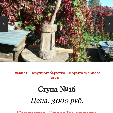
Главная
›
Крупногабаритка
›
Корыта жернова
ступы
Ступа №16
Цена:
3000 руб.