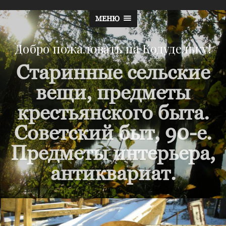
МЕНЮ
Добро пожаловать на Кодудельку!
Старинные сельские
вещи, предметы
крестьянского быта.
Советский быт, 90-е.
Предметы интерьера,
антиквариат.