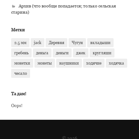
Архив (что вообще попадается; только сельская
старина)
Метки
2.5 мм
jack
Деревня
Чугун
вкладыши
гребень
деньга
деньги
джек
кругляши
монетки
монеты
наушники
ходячие
ходячка
чесало
Та дам!
Oops!
© 2026