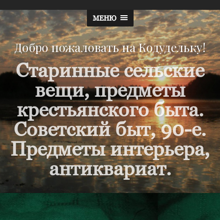
МЕНЮ
Добро пожаловать на Кодудельку!
Старинные сельские
вещи, предметы
крестьянского быта.
Советский быт, 90-е.
Предметы интерьера,
антиквариат.