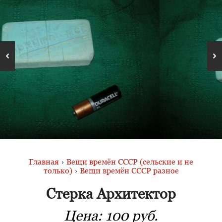
Главная
›
Вещи времён СССР (сельские и не
только)
›
Вещи времён СССР разное
Стерка Архитектор
Цена:
100 руб.