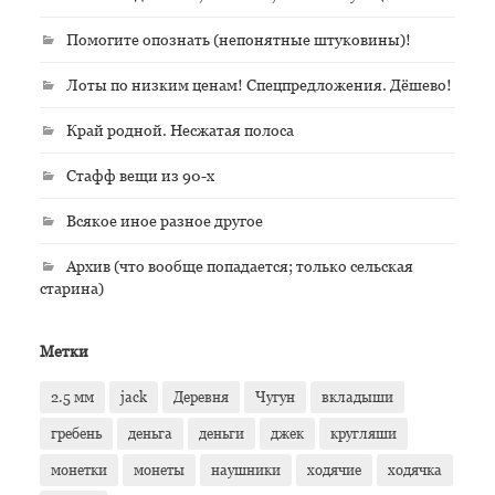
Помогите опознать (непонятные штуковины)!
Лоты по низким ценам! Спецпредложения. Дёшево!
Край родной. Несжатая полоса
Стафф вещи из 90-х
Всякое иное разное другое
Архив (что вообще попадается; только сельская
старина)
Метки
2.5 мм
jack
Деревня
Чугун
вкладыши
гребень
деньга
деньги
джек
кругляши
монетки
монеты
наушники
ходячие
ходячка