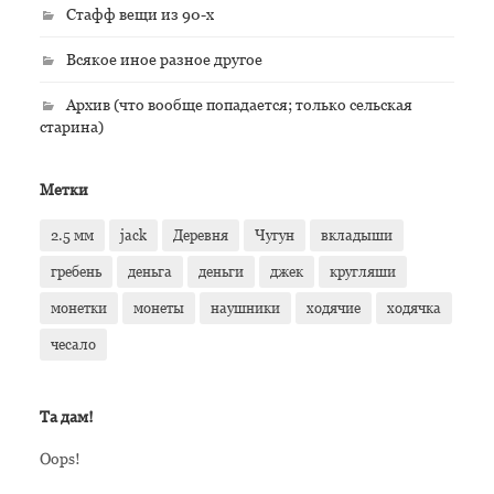
Стафф вещи из 90-х
Всякое иное разное другое
Архив (что вообще попадается; только сельская
старина)
Метки
2.5 мм
jack
Деревня
Чугун
вкладыши
гребень
деньга
деньги
джек
кругляши
монетки
монеты
наушники
ходячие
ходячка
чесало
Та дам!
Oops!