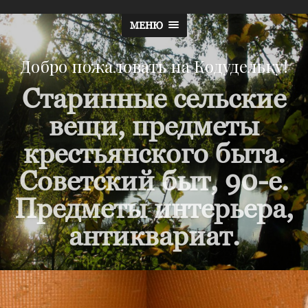
МЕНЮ
Добро пожаловать на Кодудельку!
Старинные сельские
вещи, предметы
крестьянского быта.
Советский быт, 90-е.
Предметы интерьера,
антиквариат.