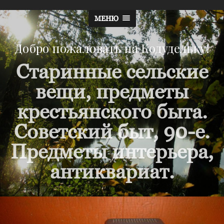
МЕНЮ
Добро пожаловать на Кодудельку!
Старинные сельские
вещи, предметы
крестьянского быта.
Советский быт, 90-е.
Предметы интерьера,
антиквариат.