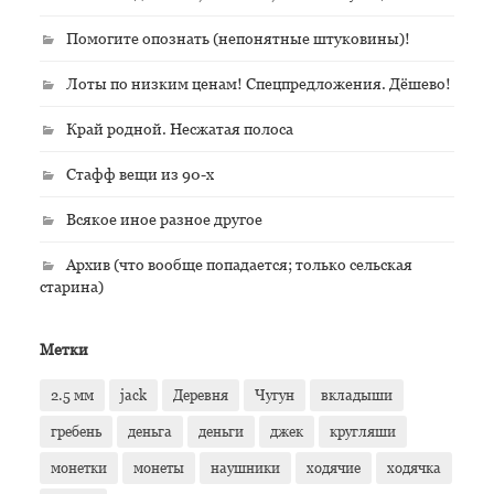
Помогите опознать (непонятные штуковины)!
Лоты по низким ценам! Спецпредложения. Дёшево!
Край родной. Несжатая полоса
Стафф вещи из 90-х
Всякое иное разное другое
Архив (что вообще попадается; только сельская
старина)
Метки
2.5 мм
jack
Деревня
Чугун
вкладыши
гребень
деньга
деньги
джек
кругляши
монетки
монеты
наушники
ходячие
ходячка