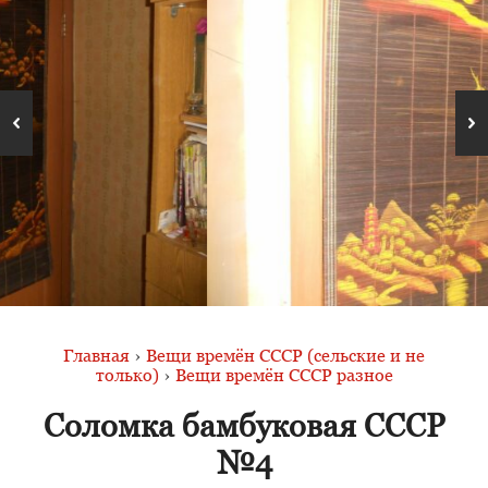
Главная
›
Вещи времён СССР (сельские и не
только)
›
Вещи времён СССР разное
Соломка бамбуковая СССР
№4