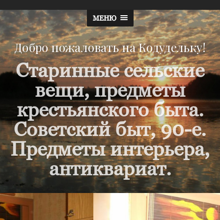
МЕНЮ
Добро пожаловать на Кодудельку!
Старинные сельские
вещи, предметы
крестьянского быта.
Советский быт, 90-е.
Предметы интерьера,
антиквариат.