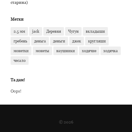
старина)
Метки
2.5 мм
jack
Деревня
Чугун
вкладыши
гребень
деньга
деньги
джек
кругляши
монетки
монеты
наушники
ходячие
ходячка
чесало
Та дам!
Oops!
© 2026