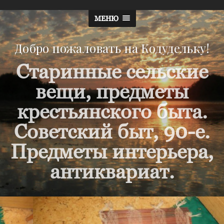
МЕНЮ
Добро пожаловать на Кодудельку!
Старинные сельские
вещи, предметы
крестьянского быта.
Советский быт, 90-е.
Предметы интерьера,
антиквариат.