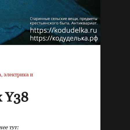
, электрика и
 Y38
ее тут: