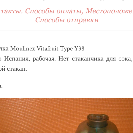
такты. Способы оплаты, Местоположе
Способы отправки
а Moulinex Vitafruit Type Y38
 Испания, рабочая. Нет стаканчика для сока
й стакан.
.