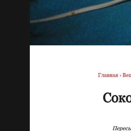
Главная
›
Вещ
Сок
Пересы