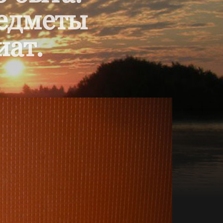
редметы
иат.