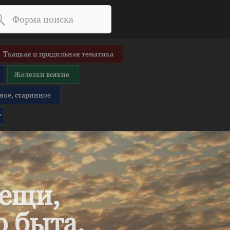
Ткацкая и прядильная тематика
Железки всякие
ное, старинное
вещи,
 быта.