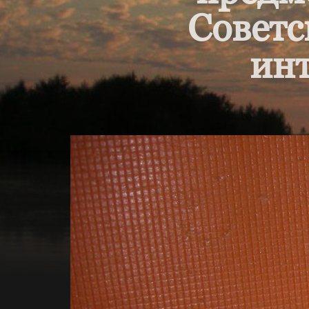
Советс
инт