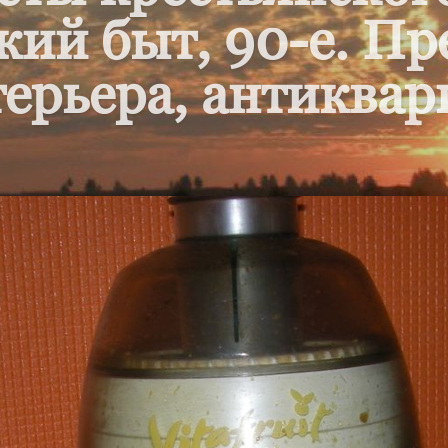
кий быт, 90-е. П
ерьера, антиквар