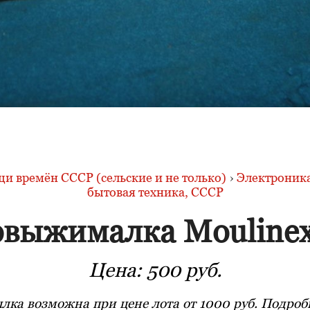
и времён СССР (сельские и не только)
›
Электроника
бытовая техника, СССР
овыжималка Moulinex
Цена:
500 руб.
лка возможна при цене лота от 1000 руб. Подробн