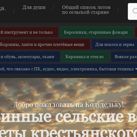
а.
Для души
Общий список лотов
по сельской старине
й инструмент и не только
Керосинки, старинные фонари
Корзины, лапти и прочие плетёные вещи
Для покоса и зерна
и обувь, аксессуары, ткани
Керамика и стекло
Всякое раз
 всё, что связано с ПК, аудио, видео, электроника, бытовая техника
Добро пожаловать на Кодудельку!
инные сельские 
еты крестьянского