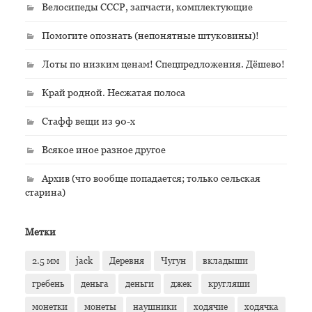
Велосипеды СССР, запчасти, комплектующие
Помогите опознать (непонятные штуковины)!
Лоты по низким ценам! Спецпредложения. Дёшево!
Край родной. Несжатая полоса
Стафф вещи из 90-х
Всякое иное разное другое
Архив (что вообще попадается; только сельская
старина)
Метки
2.5 мм
jack
Деревня
Чугун
вкладыши
гребень
деньга
деньги
джек
кругляши
монетки
монеты
наушники
ходячие
ходячка