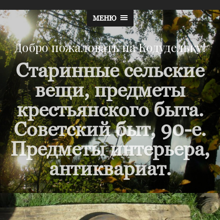
МЕНЮ
Добро пожаловать на Кодудельку!
Старинные сельские
вещи, предметы
крестьянского быта.
Советский быт, 90-е.
Предметы интерьера,
антиквариат.