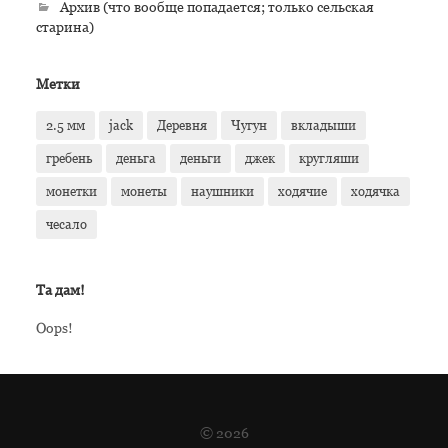
Архив (что вообще попадается; только сельская
старина)
Метки
2.5 мм
jack
Деревня
Чугун
вкладыши
гребень
деньга
деньги
джек
кругляши
монетки
монеты
наушники
ходячие
ходячка
чесало
Та дам!
Oops!
© 2026