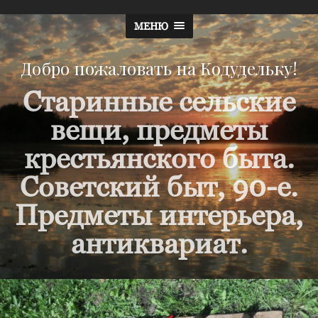
МЕНЮ
Добро пожаловать на Кодудельку!
Старинные сельские
вещи, предметы
крестьянского быта.
Советский быт, 90-е.
Предметы интерьера,
антиквариат.