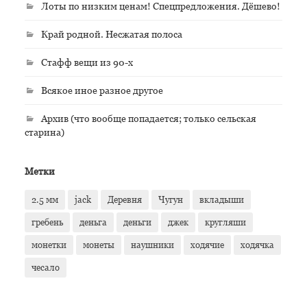
Лоты по низким ценам! Спецпредложения. Дёшево!
Край родной. Несжатая полоса
Стафф вещи из 90-х
Всякое иное разное другое
Архив (что вообще попадается; только сельская
старина)
Метки
2.5 мм
jack
Деревня
Чугун
вкладыши
гребень
деньга
деньги
джек
кругляши
монетки
монеты
наушники
ходячие
ходячка
чесало