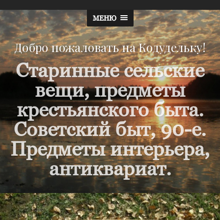
МЕНЮ
Добро пожаловать на Кодудельку!
Старинные сельские
вещи, предметы
крестьянского быта.
Советский быт, 90-е.
Предметы интерьера,
антиквариат.