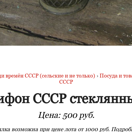
и времён СССР (сельские и не только)
›
Посуда и тов
СССР
ифон СССР стеклянн
Цена:
500 руб.
лка возможна при цене лота от 1000 руб. Подробн