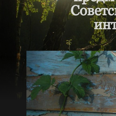
Советс
инт