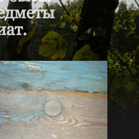
редметы
иат.