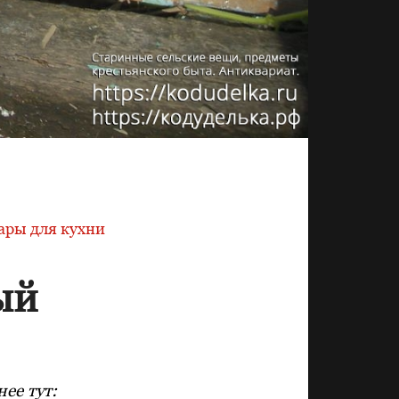
ары для кухни
ый
ее тут: