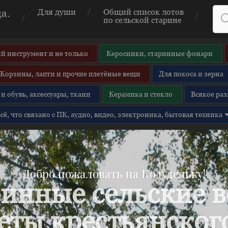
а.
Для души
Общий список лотов
по сельской старине
й инструмент и не только
Керосинки, старинные фонари
Корзины, лапти и прочие плетёные вещи
Для покоса и зерна
и обувь, аксессуары, ткани
Керамика и стекло
Всякое раз
 всё, что связано с ПК, аудио, видео, электроника, бытовая техника
Добро пожаловать на Кодудельку!
инные сельские 
еты крестьянского