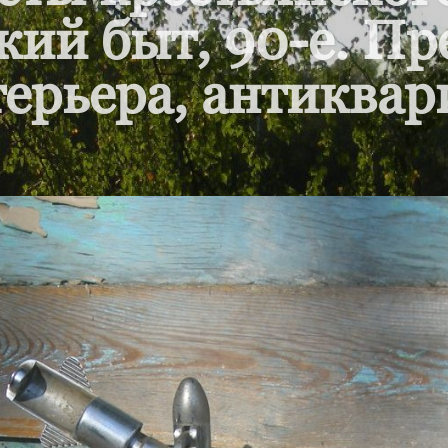
кий быт, 90-е. П
ерьера, антиквар