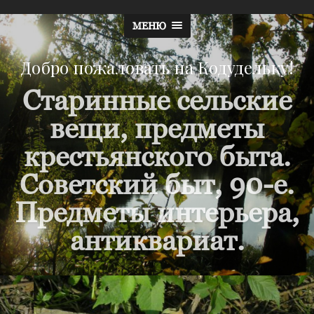
МЕНЮ
Добро пожаловать на Кодудельку!
Старинные сельские
вещи, предметы
крестьянского быта.
Советский быт, 90-е.
Предметы интерьера,
антиквариат.