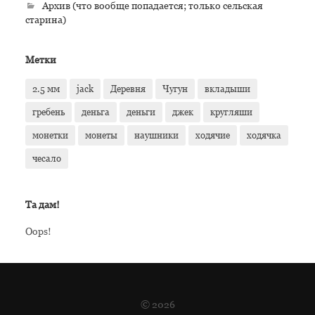
Архив (что вообще попадается; только сельская
старина)
Метки
2.5 мм
jack
Деревня
Чугун
вкладыши
гребень
деньга
деньги
джек
кругляши
монетки
монеты
наушники
ходячие
ходячка
чесало
Та дам!
Oops!
© 2026