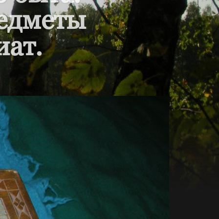
редметы
иат.