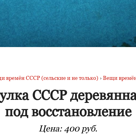
и времён СССР (сельские и не только)
›
Вещи времён
улка СССР деревянн
под восстановление
Цена:
400 руб.