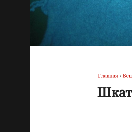
Главная
›
Вещ
Шкат