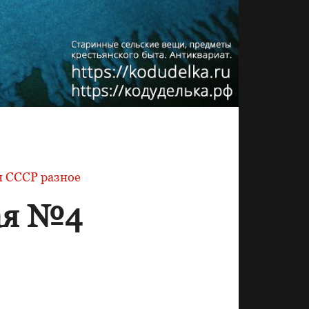
 СССР разное
ая №4