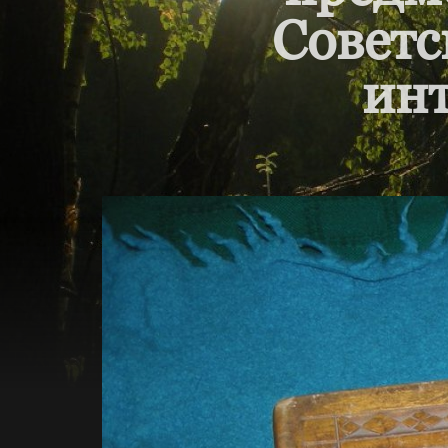
Советс
инт