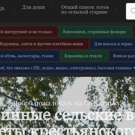
а.
Для души
Общий список лотов
по сельской старине
й инструмент и не только
Керосинки, старинные фонари
Корзины, лапти и прочие плетёные вещи
Для покоса и зерна
и обувь, аксессуары, ткани
Керамика и стекло
Всякое раз
 всё, что связано с ПК, аудио, видео, электроника, бытовая техника
Добро пожаловать на Кодудельку!
инные сельские 
еты крестьянского