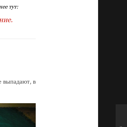
ее тут:
ние.
е выпадают, в