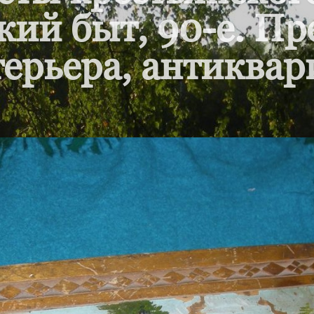
кий быт, 90-е. П
ерьера, антиквар