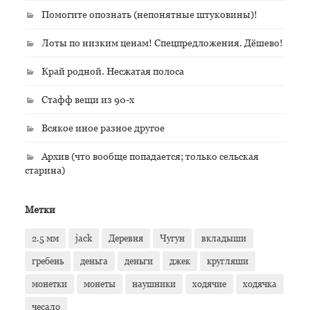
Помогите опознать (непонятные штуковины)!
Лоты по низким ценам! Спецпредложения. Дёшево!
Край родной. Несжатая полоса
Стафф вещи из 90-х
Всякое иное разное другое
Архив (что вообще попадается; только сельская
старина)
Метки
2.5 мм
jack
Деревня
Чугун
вкладыши
гребень
деньга
деньги
джек
кругляши
монетки
монеты
наушники
ходячие
ходячка
чесало