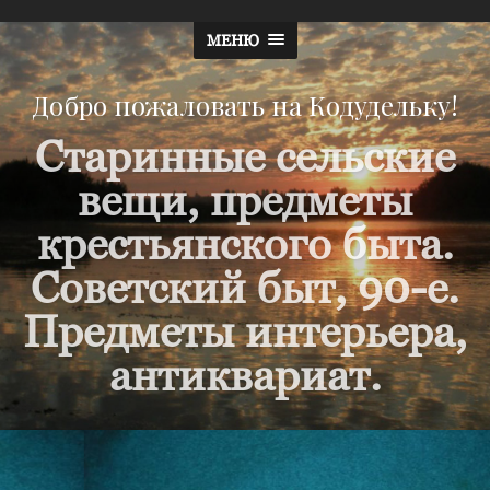
МЕНЮ
Добро пожаловать на Кодудельку!
Старинные сельские
вещи, предметы
крестьянского быта.
Советский быт, 90-е.
Предметы интерьера,
антиквариат.