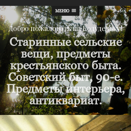
МЕНЮ
Добро пожаловать на Кодудельку!
Старинные сельские
вещи, предметы
крестьянского быта.
Советский быт, 90-е.
Предметы интерьера,
антиквариат.