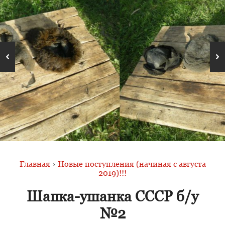
Главная
›
Новые поступления (начиная с августа
2019)!!!
Шапка-ушанка СССР б/у
№2