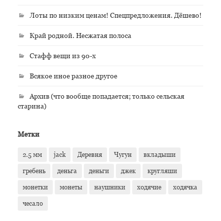
Лоты по низким ценам! Спецпредложения. Дёшево!
Край родной. Несжатая полоса
Стафф вещи из 90-х
Всякое иное разное другое
Архив (что вообще попадается; только сельская
старина)
Метки
2.5 мм
jack
Деревня
Чугун
вкладыши
гребень
деньга
деньги
джек
кругляши
монетки
монеты
наушники
ходячие
ходячка
чесало