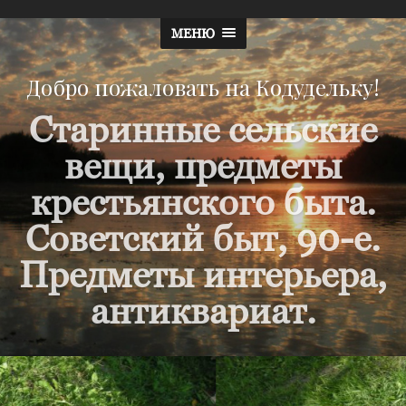
МЕНЮ
Добро пожаловать на Кодудельку!
Старинные сельские
вещи, предметы
крестьянского быта.
Советский быт, 90-е.
Предметы интерьера,
антиквариат.