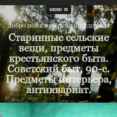
МЕНЮ
Добро пожаловать на Кодудельку!
Старинные сельские
вещи, предметы
крестьянского быта.
Советский быт, 90-е.
Предметы интерьера,
антиквариат.