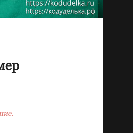
мер
ние.