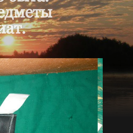
редметы
иат.