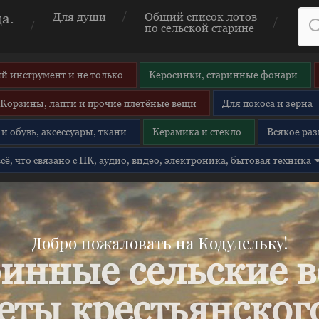
а.
Для души
Общий список лотов
по сельской старине
й инструмент и не только
Керосинки, старинные фонари
Корзины, лапти и прочие плетёные вещи
Для покоса и зерна
и обувь, аксессуары, ткани
Керамика и стекло
Всякое раз
 всё, что связано с ПК, аудио, видео, электроника, бытовая техника
Добро пожаловать на Кодудельку!
инные сельские 
еты крестьянского