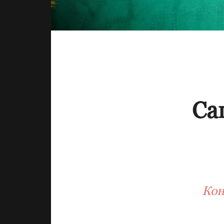
Са
Кон