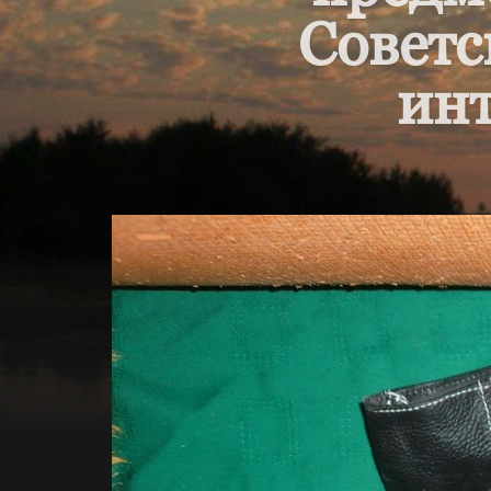
Советс
инт