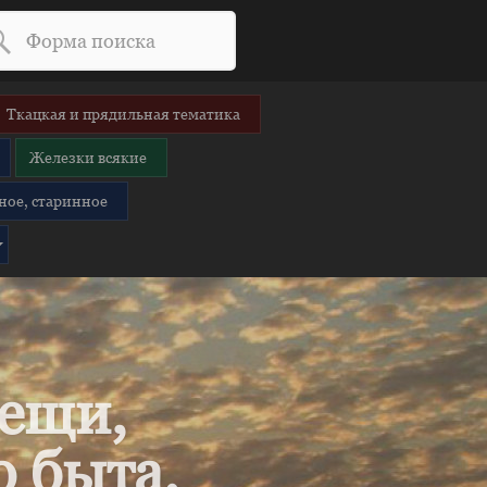
Ткацкая и прядильная тематика
Железки всякие
ное, старинное
вещи,
 быта.