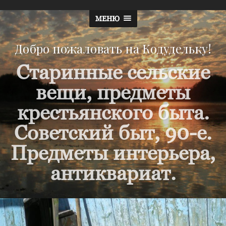
МЕНЮ
Добро пожаловать на Кодудельку!
Старинные сельские
вещи, предметы
крестьянского быта.
Советский быт, 90-е.
Предметы интерьера,
антиквариат.