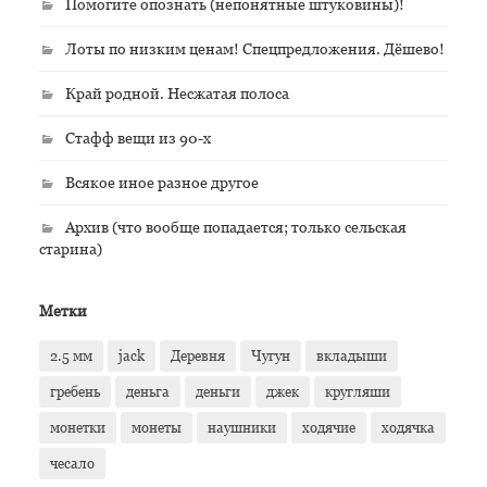
Помогите опознать (непонятные штуковины)!
Лоты по низким ценам! Спецпредложения. Дёшево!
Край родной. Несжатая полоса
Стафф вещи из 90-х
Всякое иное разное другое
Архив (что вообще попадается; только сельская
старина)
Метки
2.5 мм
jack
Деревня
Чугун
вкладыши
гребень
деньга
деньги
джек
кругляши
монетки
монеты
наушники
ходячие
ходячка
чесало