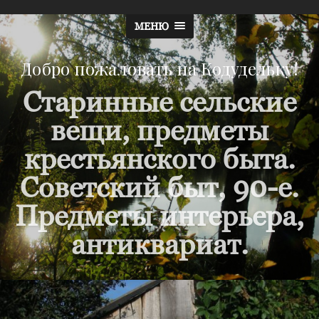
МЕНЮ
Добро пожаловать на Кодудельку!
Старинные сельские
вещи, предметы
крестьянского быта.
Советский быт, 90-е.
Предметы интерьера,
антиквариат.