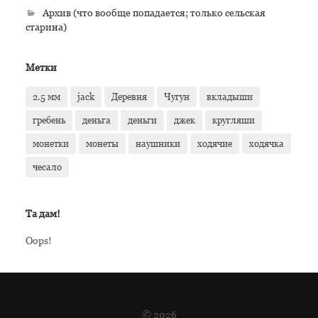
Архив (что вообще попадается; только сельская
старина)
Метки
2.5 мм
jack
Деревня
Чугун
вкладыши
гребень
деньга
деньги
джек
кругляши
монетки
монеты
наушники
ходячие
ходячка
чесало
Та дам!
Oops!
© 2026