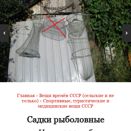
Главная
›
Вещи времён СССР (сельские и не
только)
›
Спортивные, туристические и
медицинские вещи СССР
Садки рыболовные