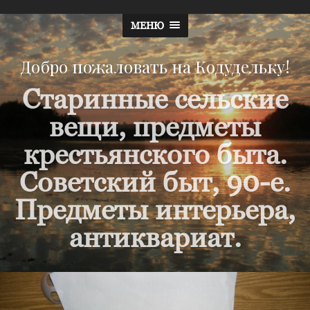
МЕНЮ
Добро пожаловать на Кодудельку!
Старинные сельские
вещи, предметы
крестьянского быта.
Советский быт, 90-е.
Предметы интерьера,
антиквариат.