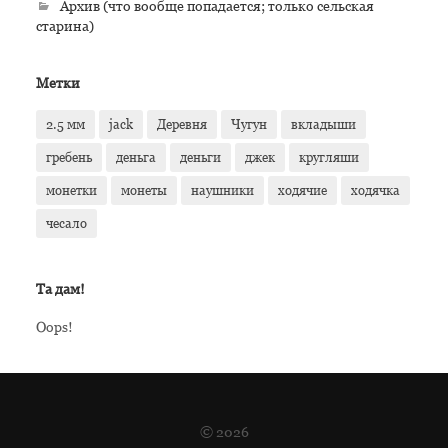
Архив (что вообще попадается; только сельская
старина)
Метки
2.5 мм
jack
Деревня
Чугун
вкладыши
гребень
деньга
деньги
джек
кругляши
монетки
монеты
наушники
ходячие
ходячка
чесало
Та дам!
Oops!
© 2026