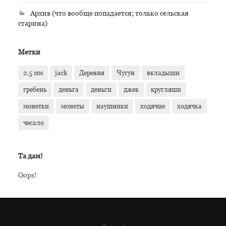
Архив (что вообще попадается; только сельская
старина)
Метки
2.5 мм
jack
Деревня
Чугун
вкладыши
гребень
деньга
деньги
джек
кругляши
монетки
монеты
наушники
ходячие
ходячка
чесало
Та дам!
Oops!