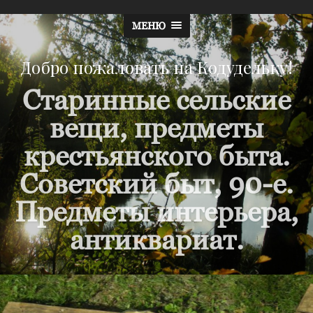
МЕНЮ
Добро пожаловать на Кодудельку!
Старинные сельские
вещи, предметы
крестьянского быта.
Советский быт, 90-е.
Предметы интерьера,
антиквариат.