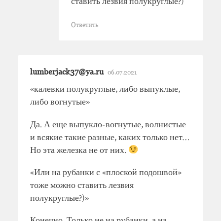
ставить лезвия полукруглые?)
Ответить
lumberjack37@ya.ru
06.07.2021
«калевки полукруглые, либо выпуклые,
либо вогнутые»
Да. А еще выпукло-вогнутые, волнистые
и всякие такие разные, каких только нет…
Но эта железка не от них.
«Или на рубанки с «плоской подошвой»
тоже можно ставить лезвия
полукруглые?)»
Конечно. Только не на рубанки, а на