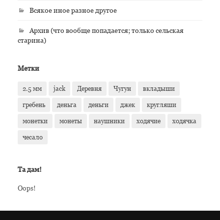
Всякое иное разное другое
Архив (что вообще попадается; только сельская
старина)
Метки
2.5 мм
jack
Деревня
Чугун
вкладыши
гребень
деньга
деньги
джек
кругляши
монетки
монеты
наушники
ходячие
ходячка
чесало
Та дам!
Oops!