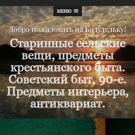
МЕНЮ
Добро пожаловать на Кодудельку!
Старинные сельские
вещи, предметы
крестьянского быта.
Советский быт, 90-е.
Предметы интерьера,
антиквариат.