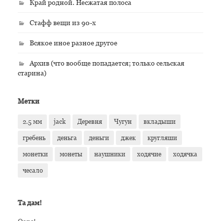
Край родной. Несжатая полоса
Стафф вещи из 90-х
Всякое иное разное другое
Архив (что вообще попадается; только сельская
старина)
Метки
2.5 мм
jack
Деревня
Чугун
вкладыши
гребень
деньга
деньги
джек
кругляши
монетки
монеты
наушники
ходячие
ходячка
чесало
Та дам!