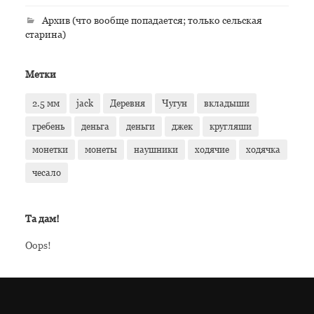
Архив (что вообще попадается; только сельская
старина)
Метки
2.5 мм
jack
Деревня
Чугун
вкладыши
гребень
деньга
деньги
джек
кругляши
монетки
монеты
наушники
ходячие
ходячка
чесало
Та дам!
Oops!