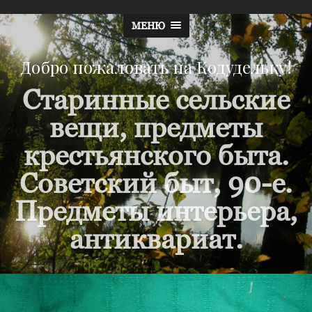
МЕНЮ
Добро пожаловать на Кодудельку!
Старинные сельские
вещи, предметы
крестьянского быта.
Советский быт, 90-е.
Предметы интерьера,
антиквариат.