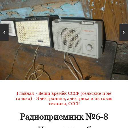
Главная
›
Вещи времён СССР (сельские и не
только)
›
Электроника, электрика и бытовая
техника, СССР
Радиоприемник №6-8