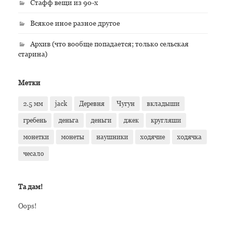
Стафф вещи из 90-х
Всякое иное разное другое
Архив (что вообще попадается; только сельская
старина)
Метки
2.5 мм
jack
Деревня
Чугун
вкладыши
гребень
деньга
деньги
джек
кругляши
монетки
монеты
наушники
ходячие
ходячка
чесало
Та дам!
Oops!