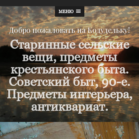
МЕНЮ
Добро пожаловать на Кодудельку!
Старинные сельские
вещи, предметы
крестьянского быта.
Советский быт, 90-е.
Предметы интерьера,
антиквариат.