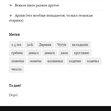
Всякое иное разное другое
Архив (что вообще попадается; только сельская
старина)
Метки
2.5 мм
jack
Деревня
Чугун
вкладыши
гребень
деньга
деньги
джек
кругляши
монетки
монеты
наушники
ходячие
ходячка
чесало
Та дам!
Oops!