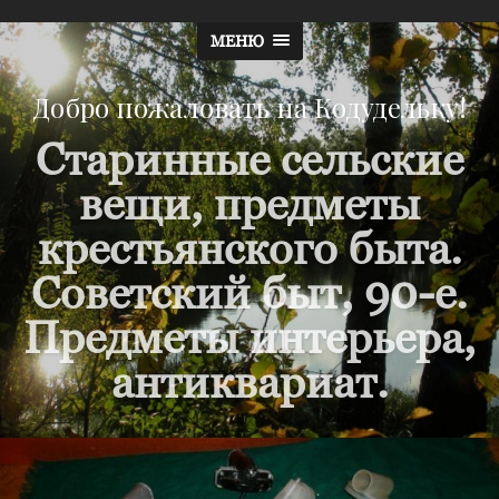
МЕНЮ
Добро пожаловать на Кодудельку!
Старинные сельские
вещи, предметы
крестьянского быта.
Советский быт, 90-е.
Предметы интерьера,
антиквариат.