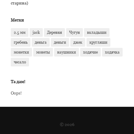
старина)
Метки
2.5 мм
jack
Деревня
Чугун
вкладыши
гребень
деньга
деньги
джек
кругляши
монетки
монеты
наушники
ходячие
ходячка
чесало
Та дам!
Oops!
© 2026