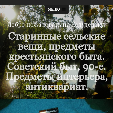
МЕНЮ
Добро пожаловать на Кодудельку!
Старинные сельские
вещи, предметы
крестьянского быта.
Советский быт, 90-е.
Предметы интерьера,
антиквариат.